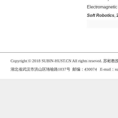
Electromagnetic 
Soft Robotics
,
Copyright © 2018 SUBIN-HUST.CN All rights r
湖北省武汉市洪山区珞喻路1037号 邮编：430074 E-mail：subin@